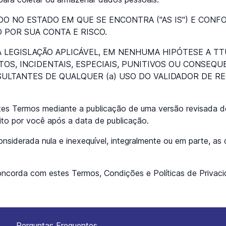
DO NO ESTADO EM QUE SE ENCONTRA ("AS IS") E CONFOR
 POR SUA CONTA E RISCO.
A LEGISLAÇÃO APLICÁVEL, EM NENHUMA HIPÓTESE A T
OS, INCIDENTAIS, ESPECIAIS, PUNITIVOS OU CONSEQU
SULTANTES DE QUALQUER (a) USO DO VALIDADOR DE RE
estes Termos mediante a publicação de uma versão revisada d
eito por você após a data de publicação.
onsiderada nula e inexequível, integralmente ou em parte, a
ê concorda com estes Termos, Condições e Políticas de Priv
Perguntas Frequentes