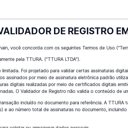
VALIDADOR DE REGISTRO E
kchain, você concorda com os seguintes Termos de Uso ("Ter
uitamente pela TTURA. ("TTURA LTDA").
limitada. Foi projetado para validar certas assinaturas digit
s assinados por meio de assinatura eletrônica padrão utili
ras digitais realizadas por meio de certificados digitais emi
onadas. O Validador de Registro não valida o conteúdo de 
ransação incluído no documento para referência. A TTURA 
e ao número total de assinaturas no documento, incluindo 
 para coletar ou armazenar dados pessoais.